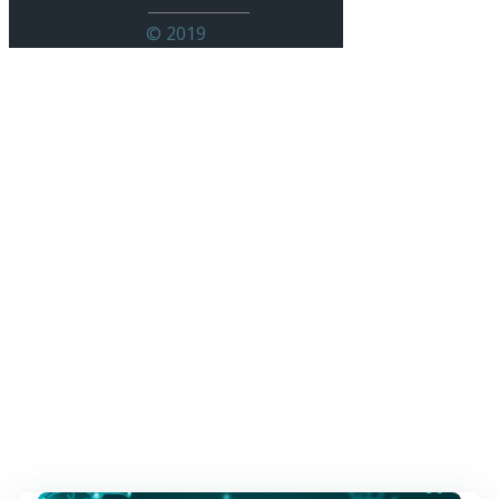
© 2019
Oznam pre pendlerov, ktorí idú
po 20.12.2021 do/z práce cez
Job4gastro