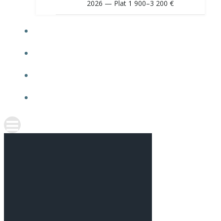
2026 — Plat 1 900–3 200 €
O NÁS
NAŠE RECENZIE
KARIÉRA
KONTAKT