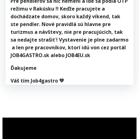
Pre pendlerov sa nič nemení a ide sa podľa OTP
režimu v Rakúsku !! Keďže pracujete a
dochádzate domov, skoro každý víkend, tak
ste pendler. Nové pravidlá sú hlavne pre
turizmus a návštevy, nie pre pracujúcich, tak
sa nedajte strašiť ! Vystavenie je plne zadarmo
a len pre pracovníkov, ktorí idú von cez portál
JOB4GASTRO.sk alebo JOB4EU.sk
Ďakujeme
Váš tím Job4gastro 💚