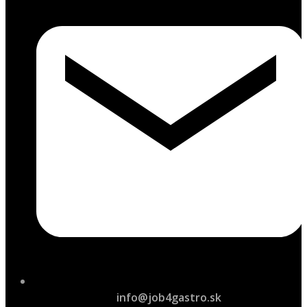
info@job4gastro.sk