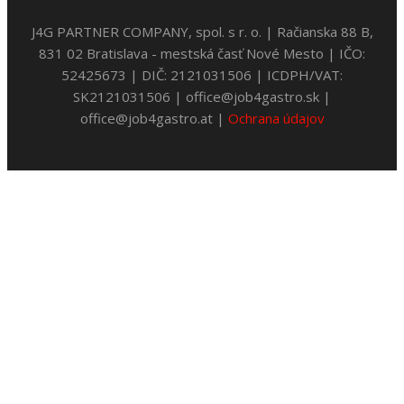
J4G PARTNER COMPANY, spol. s r. o. | Račianska 88 B,
831 02 Bratislava - mestská časť Nové Mesto | IČO:
52425673 | DIČ: 2121031506 | ICDPH/VAT:
SK2121031506 | office@job4gastro.sk |
office@job4gastro.at |
Ochrana údajov