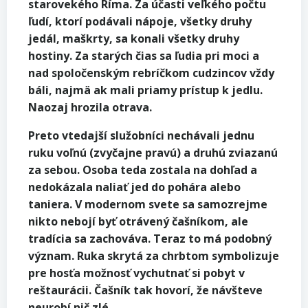
starovekého Ríma. Za účasti veľkého počtu
ľudí, ktorí podávali nápoje, všetky druhy
jedál, maškrty, sa konali všetky druhy
hostiny. Za starých čias sa ľudia pri moci a
nad spoločenským rebríčkom cudzincov vždy
báli, najmä ak mali priamy prístup k jedlu.
Naozaj hrozila otrava.
Preto vtedajší služobníci nechávali jednu
ruku voľnú (zvyčajne pravú) a druhú zviazanú
za sebou. Osoba teda zostala na dohľad a
nedokázala naliať jed do pohára alebo
taniera. V modernom svete sa samozrejme
nikto nebojí byť otrávený čašníkom, ale
tradícia sa zachováva. Teraz to má podobný
význam. Ruka skrytá za chrbtom symbolizuje
pre hosťa možnosť vychutnať si pobyt v
reštaurácii. Čašník tak hovorí, že návšteve
neurobí nič zlé.