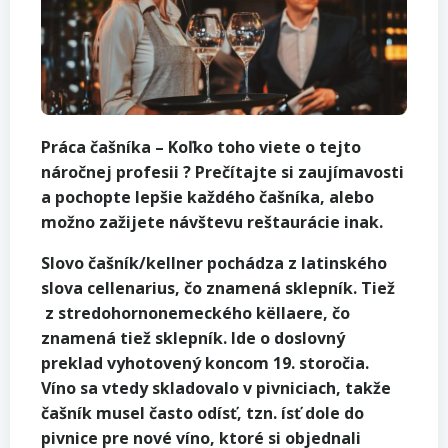
Práca čašníka – Koľko toho viete o tejto
náročnej profesii ? Prečítajte si zaujímavosti
a pochopte lepšie každého čašníka, alebo
možno zažijete návštevu reštaurácie inak.
Slovo čašník/kellner pochádza z latinského
slova cellenarius, čo znamená sklepník. Tiež
z stredohornonemeckého këllaere, čo
znamená tiež sklepník. Ide o doslovný
preklad vyhotovený koncom 19. storočia.
Víno sa vtedy skladovalo v pivniciach, takže
čašník musel často odísť, tzn. ísť dole do
pivnice pre nové víno, ktoré si objednali