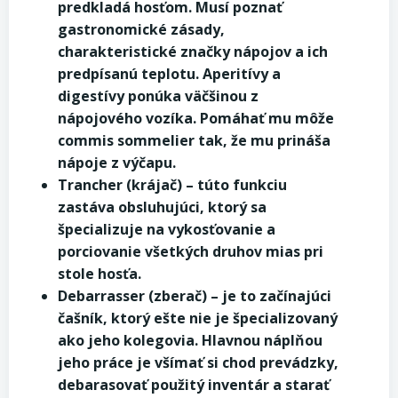
predkladá hosťom. Musí poznať
gastronomické zásady,
charakteristické značky nápojov a ich
predpísanú teplotu. Aperitívy a
digestívy ponúka väčšinou z
nápojového vozíka. Pomáhať mu môže
commis sommelier tak, že mu prináša
nápoje z výčapu.
Trancher (krájač) – túto funkciu
zastáva obsluhujúci, ktorý sa
špecializuje na vykosťovanie a
porciovanie všetkých druhov mias pri
stole hosťa.
Debarrasser (zberač) – je to začínajúci
čašník, ktorý ešte nie je špecializovaný
ako jeho kolegovia. Hlavnou náplňou
jeho práce je všímať si chod prevádzky,
debarasovať použitý inventár a starať