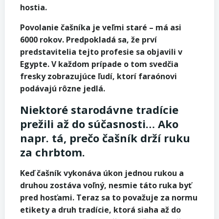
hostia.
Povolanie čašníka je veľmi staré – má asi
6000 rokov. Predpokladá sa, že prví
predstavitelia tejto profesie sa objavili v
Egypte. V každom prípade o tom svedčia
fresky zobrazujúce ľudí, ktorí faraónovi
podávajú rôzne jedlá.
Niektoré starodávne tradície
prežili až do súčasnosti… Ako
napr. tá, prečo čašník drží ruku
za chrbtom.
Keď čašník vykonáva úkon jednou rukou a
druhou zostáva voľný, nesmie táto ruka byť
pred hosťami. Teraz sa to považuje za normu
etikety a druh tradície, ktorá siaha až do