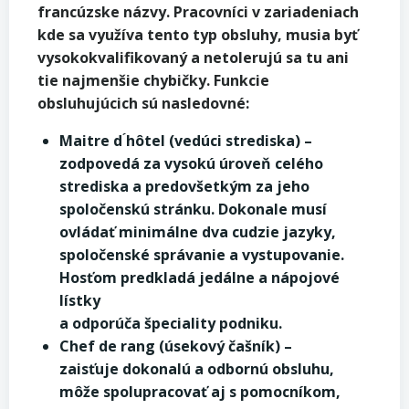
francúzske názvy. Pracovníci v zariadeniach
kde sa využíva tento typ obsluhy, musia byť
vysokokvalifikovaný a netolerujú sa tu ani
tie najmenšie chybičky. Funkcie
obsluhujúcich sú nasledovné:
Maitre d ́hôtel (vedúci strediska) –
zodpovedá za vysokú úroveň celého
strediska a predovšetkým za jeho
spoločenskú stránku. Dokonale musí
ovládať minimálne dva cudzie jazyky,
spoločenské správanie a vystupovanie.
Hosťom predkladá jedálne a nápojové
lístky
a odporúča špeciality podniku.
Chef de rang (úsekový čašník) –
zaisťuje dokonalú a odbornú obsluhu,
môže spolupracovať aj s pomocníkom,