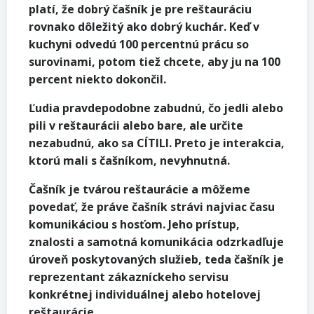
platí, že dobrý čašník je pre reštauráciu
rovnako dôležitý ako dobrý kuchár. Keď v
kuchyni odvedú 100 percentnú prácu so
surovinami, potom tiež chcete, aby ju na 100
percent niekto dokončil.
Ľudia pravdepodobne zabudnú, čo jedli alebo
pili v reštaurácii alebo bare, ale určite
nezabudnú, ako sa CÍTILI. Preto je interakcia,
ktorú mali s čašníkom, nevyhnutná.
Čašník je tvárou reštaurácie a môžeme
povedať, že práve čašník strávi najviac času
komunikáciou s hosťom. Jeho prístup,
znalosti a samotná komunikácia odzrkadľuje
úroveň poskytovaných služieb, teda čašník je
reprezentant zákazníckeho servisu
konkrétnej individuálnej alebo hotelovej
reštaurácie.