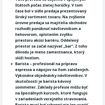
štátoch počas zlatej horúčky. V tom
čase bol v sídle predaja prezentovaný
široký sortiment tovaru. Na zvýšenie
úrovne predaja sa majitelia obchodov
rozhodli ponúknuť návštevníkom a
liehovorom, oplotením zvyšku
priestoru akúsi bariéru. Oddelený
priestor sa začal nazývať „bar“. Z toho
dôvodu je meno zamestnanca, ktorý
slúži hosťom.
Barista – profesionál na prípravu
espressa a nápojov na ňom založených.
Vykonáva objednávky návštevníkov. V
skutočnosti je barista kávový
sommelier. Základy profesie môžu byť
na špeciálnych kurzoch, ktoré fungujú
v zariadeniach verejného stravovania.
Barista musí byť schopný nie len uvariť