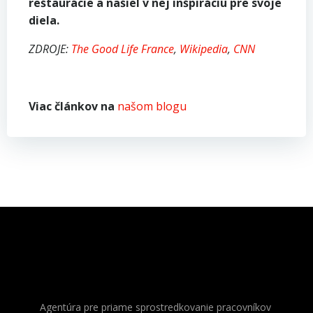
reštaurácie a našiel v nej inšpiráciu pre svoje
diela.
ZDROJE:
The Good Life France
,
Wikipedia
,
CNN
Viac článkov na
našom blogu
Agentúra pre priame sprostredkovanie pracovníkov