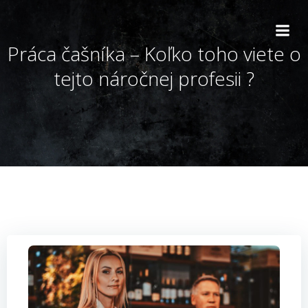
Skip
to
content
Práca čašníka – Koľko toho viete o
tejto náročnej profesii ?