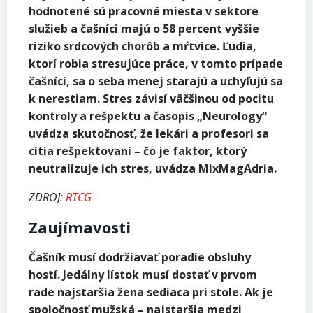
hodnotené sú pracovné miesta v sektore
služieb a čašníci majú o 58 percent vyššie
riziko srdcových chorôb a mŕtvice. Ľudia,
ktorí robia stresujúce práce, v tomto prípade
čašníci, sa o seba menej starajú a uchyľujú sa
k nerestiam. Stres závisí väčšinou od pocitu
kontroly a rešpektu a časopis „Neurology“
uvádza skutočnosť, že lekári a profesori sa
cítia rešpektovaní – čo je faktor, ktorý
neutralizuje ich stres, uvádza MixMagAdria.
ZDROJ:
RTCG
Zaujímavosti
Čašník musí dodržiavať poradie obsluhy
hostí. Jedálny lístok musí dostať v prvom
rade najstaršia žena sediaca pri stole. Ak je
spoločnosť mužská – najstaršia medzi