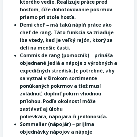
ktorého vedie. Realizuje práce pred
hosťom, čiže dohotovovanie pokrmov
priamo pri stole hosťa.
Demi chef – má takú náplň práce ako
chef de rang. Táto funkcia sa zriaďuje
iba vtedy, keď je veľký rajón, ktorý sa
delí na menšie časti.
Commis de rang (pomocník) – prináša
objednané jedlá a nápoje z výrobných a
expedičných stredísk. Je potrebné, aby
sa vyznal v širokom sortimente
ponúkaných pokrmov a tiež musí
zvládnuť, doplniť pokrm vhodnou
prílohou. Podľa okolností môže
zastávať aj úlohu
polievkára, nápojára či jedlonosiča.
Sommelier (nápojár) – prijíma
objednávky nápojov a nápoje