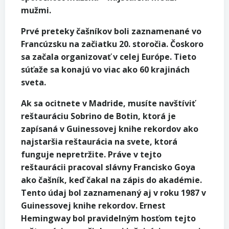
mužmi.
Prvé preteky čašníkov boli zaznamenané vo
Francúzsku na začiatku 20. storočia. Čoskoro
sa začala organizovať v celej Európe. Tieto
súťaže sa konajú vo viac ako 60 krajinách
sveta.
Ak sa ocitnete v Madride, musíte navštíviť
reštauráciu Sobrino de Botin, ktorá je
zapísaná v Guinessovej knihe rekordov ako
najstaršia reštaurácia na svete, ktorá
funguje nepretržite. Práve v tejto
reštaurácii pracoval slávny Francisko Goya
ako čašník, keď čakal na zápis do akadémie.
Tento údaj bol zaznamenaný aj v roku 1987 v
Guinessovej knihe rekordov. Ernest
Hemingway bol pravidelným hosťom tejto