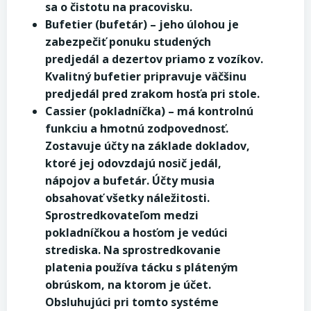
sa o čistotu na pracovisku.
Bufetier (bufetár) – jeho úlohou je
zabezpečiť ponuku studených
predjedál a dezertov priamo z vozíkov.
Kvalitný bufetier pripravuje väčšinu
predjedál pred zrakom hosťa pri stole.
Cassier (pokladníčka) – má kontrolnú
funkciu a hmotnú zodpovednosť.
Zostavuje účty na základe dokladov,
ktoré jej odovzdajú nosič jedál,
nápojov a bufetár. Účty musia
obsahovať všetky náležitosti.
Sprostredkovateľom medzi
pokladníčkou a hosťom je vedúci
strediska. Na sprostredkovanie
platenia používa tácku s pláteným
obrúskom, na ktorom je účet.
Obsluhujúci pri tomto systéme