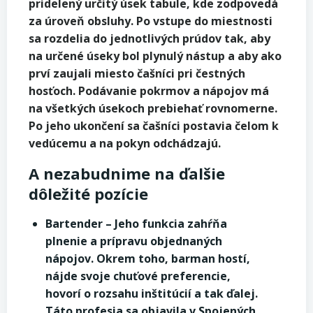
pridelený určitý úsek tabule, kde zodpovedá
za úroveň obsluhy. Po vstupe do miestnosti
sa rozdelia do jednotlivých prúdov tak, aby
na určené úseky bol plynulý nástup a aby ako
prví zaujali miesto čašníci pri čestných
hosťoch. Podávanie pokrmov a nápojov má
na všetkých úsekoch prebiehať rovnomerne.
Po jeho ukončení sa čašníci postavia čelom k
vedúcemu a na pokyn odchádzajú.
A nezabudnime na ďalšie
dôležité pozície
Bartender – Jeho funkcia zahŕňa
plnenie a prípravu objednaných
nápojov. Okrem toho, barman hostí,
nájde svoje chuťové preferencie,
hovorí o rozsahu inštitúcií a tak ďalej.
Táto profesia sa objavila v Spojených