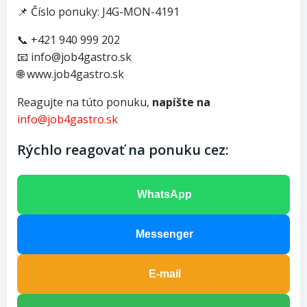
📌 Číslo ponuky: J4G-MON-4191
📞 +421 940 999 202
📧 info@job4gastro.sk
🌐 www.job4gastro.sk
Reagujte na túto ponuku,
napíšte na
info@job4gastro.sk
Rýchlo reagovať na ponuku cez:
WhatsApp
Messenger
E-mail