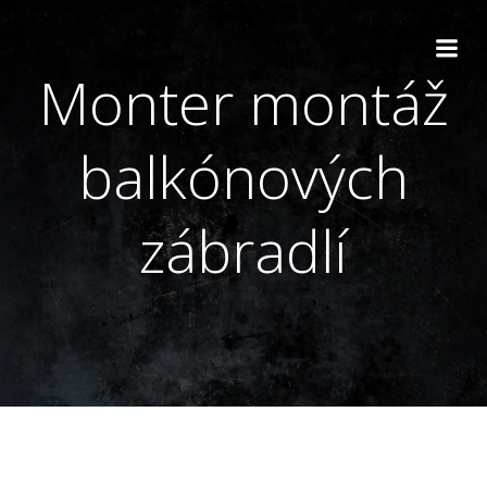
Skip
to
content
Monter montáž
balkónových
zábradlí