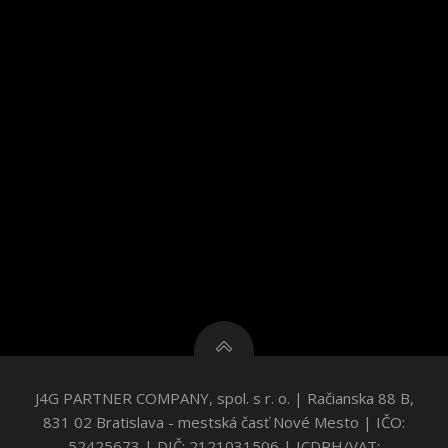
J4G PARTNER COMPANY, spol. s r. o. | Račianska 88 B,
831 02 Bratislava - mestská časť Nové Mesto | IČO:
52425673 | DIČ: 2121031506 | ICDPH/VAT: