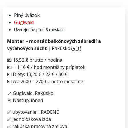
Plný úväzok
Guglwald
Uverejnené pred 3 mesiace
Monter – montáž balkónových zábradlí a
výťahových šácht
| Rakúsko 🇦🇹
💶 16,52 € brutto / hodina
💶 + 1,16 € / hod montážny príplatok
💶 Diéty: 13,20 € / 22 € / 30 €
💶 cca 2600 – 2700 € netto mesačne
📍 Guglwald, Rakúsko
📅 Nástup: ihneď
✅ ubytovanie HRADENÉ
✅ jednolôžková izba
✅ rakúska pracovná zmluva