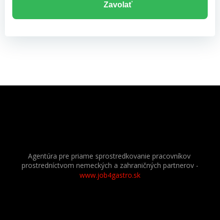
Zavolať
Agentúra pre priame sprostredkovanie pracovníkov
prostredníctvom nemeckých a zahraničných partnerov
-
www.job4gastro.sk