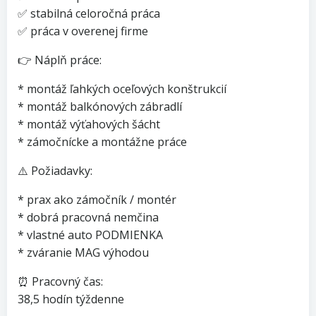
✅ stabilná celoročná práca
✅ práca v overenej firme
👉 Náplň práce:
* montáž ľahkých oceľových konštrukcií
* montáž balkónových zábradlí
* montáž výťahových šácht
* zámočnícke a montážne práce
⚠️ Požiadavky:
* prax ako zámočník / montér
* dobrá pracovná nemčina
* vlastné auto PODMIENKA
* zváranie MAG výhodou
⏰ Pracovný čas:
38,5 hodín týždenne