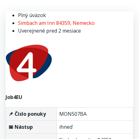
Plný úväzok
Simbach am Inn 84359, Nemecko
Uverejnené pred 2 mesiace
Job4EU
📌 Číslo ponuky
MON507BA
📅 Nástup
ihneď