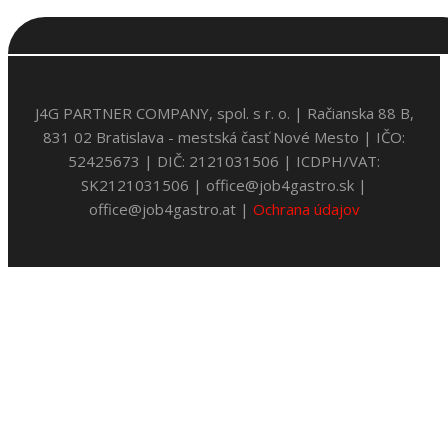
J4G PARTNER COMPANY, spol. s r. o. | Račianska 88 B,
831 02 Bratislava - mestská časť Nové Mesto | IČO:
52425673 | DIČ: 2121031506 | ICDPH/VAT:
SK2121031506 | office@job4gastro.sk |
office@job4gastro.at |
Ochrana údajov