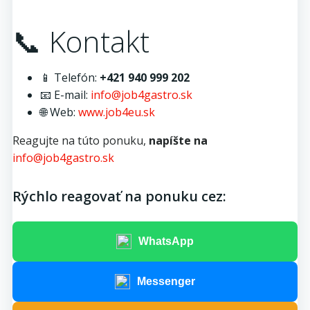
📞 Kontakt
📱 Telefón:
+421 940 999 202
📧 E-mail:
info@job4gastro.sk
🌐 Web:
www.job4eu.sk
Reagujte na túto ponuku,
napíšte na
info@job4gastro.sk
Rýchlo reagovať na ponuku cez:
WhatsApp
Messenger