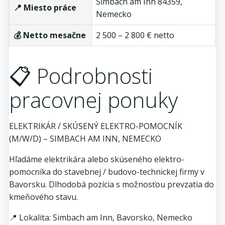
Simbach am Inn 84359,
📍 Miesto práce
Nemecko
💰 Netto mesačne
2 500 – 2 800 € netto
📋 Podrobnosti
pracovnej ponuky
ELEKTRIKÁR / SKÚSENÝ ELEKTRO-POMOCNÍK
(M/W/D) – SIMBACH AM INN, NEMECKO
Hľadáme elektrikára alebo skúseného elektro-
pomocníka do stavebnej / budovo-technickej firmy v
Bavorsku. Dlhodobá pozícia s možnosťou prevzatia do
kmeňového stavu.
📍 Lokalita: Simbach am Inn, Bavorsko, Nemecko