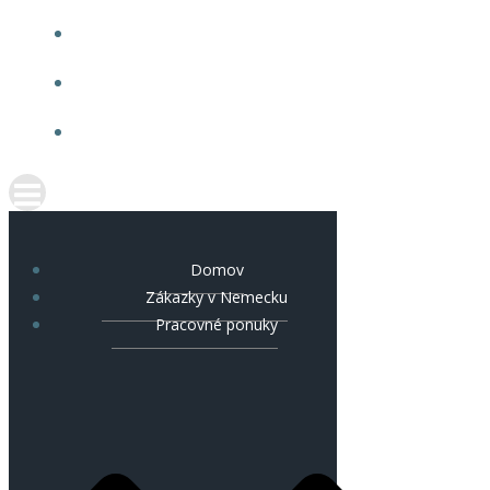
NAŠE RECENZIE
KARIÉRA
KONTAKT
Domov
Zákazky v Nemecku
Pracovné ponuky