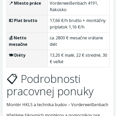
📍 Miesto práce
Vorderweißenbach 4191,
Rakúsko
💶 Plat brutto
17,66 €/h brutto + montážny
príplatok 1,16 €/h
💰 Netto
ca. 2800 € mesačne vrátane
mesačne
diét
🍽️ Diéty
13,20 € malé, 22 € stredné, 30
€ veľké
📋 Podrobnosti
pracovnej ponuky
Montér HKLS a technika budov – Vorderweißenbach
Hľadáme šikovných montérov a pomocníkov pre