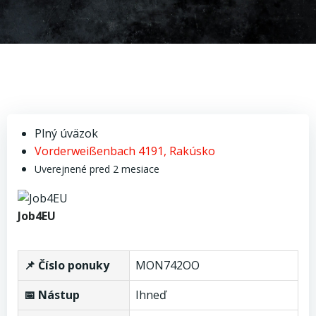
Plný úväzok
Vorderweißenbach 4191, Rakúsko
Uverejnené pred 2 mesiace
Job4EU
📌 Číslo ponuky
MON742OO
📅 Nástup
Ihneď