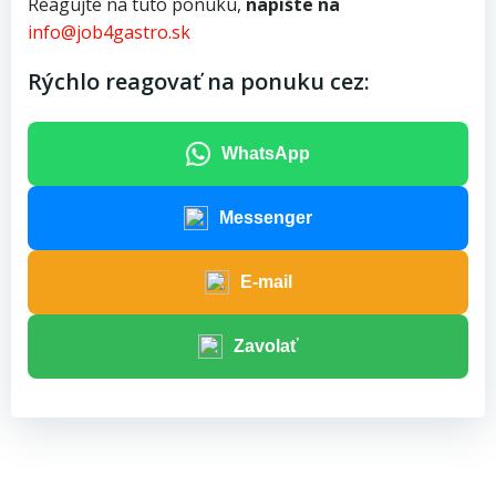
Reagujte na túto ponuku,
napíšte na
info@job4gastro.sk
Rýchlo reagovať na ponuku cez:
WhatsApp
Messenger
E-mail
Zavolať