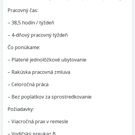
Pracovný čas:
– 38,5 hodín / týždeň
– 4-dňový pracovný týždeň
Čo ponúkame:
– Platené jednolôžkové ubytovanie
– Rakúska pracovná zmluva
– Celoročná práca
– Bez poplatkov za sprostredkovanie
Požiadavky:
– Viacročná prax v remesle
– Vodičský preukaz B