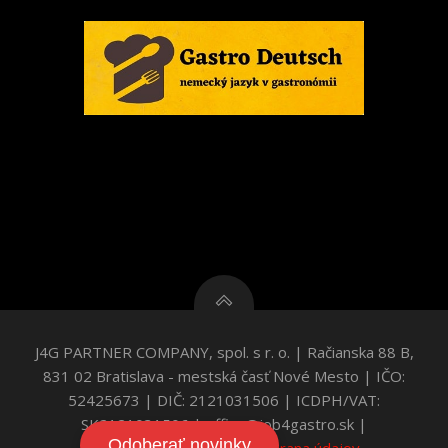
J4G PARTNER COMPANY, spol. s r. o. | Račianska 88 B,
831 02 Bratislava - mestská časť Nové Mesto | IČO:
52425673 | DIČ: 2121031506 | ICDPH/VAT:
SK2121031506 | office@job4gastro.sk |
Odoberať novinky