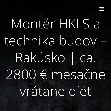
Skip
to
content
Montér HKLS a
technika budov –
Rakúsko | ca.
2800 € mesačne
vrátane diét