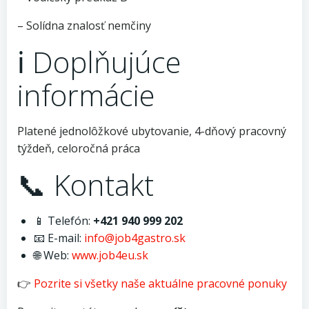
– Solídna znalosť nemčiny
ℹ️ Doplňujúce
informácie
Platené jednolôžkové ubytovanie, 4-dňový pracovný
týždeň, celoročná práca
📞 Kontakt
📱 Telefón:
+421 940 999 202
📧 E-mail:
info@job4gastro.sk
🌐 Web:
www.job4eu.sk
👉
Pozrite si všetky naše aktuálne pracovné ponuky