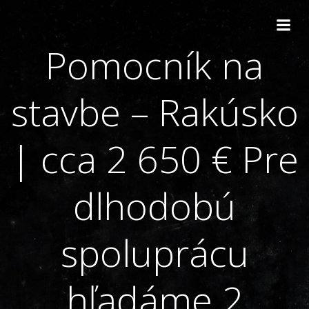
Skip
to
content
Pomocník na
stavbe – Rakúsko
| cca 2 650 € Pre
dlhodobú
spoluprácu
hľadáme 2