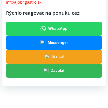
info@job4gastro.sk
Rýchlo reagovať na ponuku cez:
WhatsApp
Messenger
E-mail
Zavolať