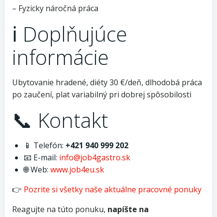
– Fyzicky náročná práca
ℹ️ Doplňujúce
informácie
Ubytovanie hradené, diéty 30 €/deň, dlhodobá práca
po zaučení, plat variabilný pri dobrej spôsobilosti
📞 Kontakt
📱 Telefón:
+421 940 999 202
📧 E-mail:
info@job4gastro.sk
🌐 Web:
www.job4eu.sk
👉
Pozrite si všetky naše aktuálne pracovné ponuky
Reagujte na túto ponuku,
napíšte na