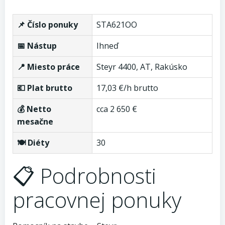
📌 Číslo ponuky
STA621OO
📅 Nástup
Ihneď
📍 Miesto práce
Steyr 4400, AT, Rakúsko
💶 Plat brutto
17,03 €/h brutto
💰 Netto
cca 2 650 €
mesačne
🍽️ Diéty
30
📋 Podrobnosti
pracovnej ponuky