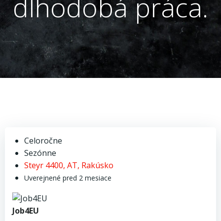
dlhodobá práca.
Celoročne
Sezónne
Steyr 4400, AT, Rakúsko
Uverejnené pred 2 mesiace
Job4EU