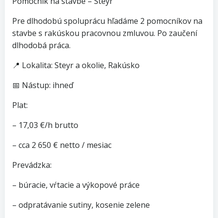
Pomocník na stavbe – Steyr
Pre dlhodobú spoluprácu hľadáme 2 pomocníkov na
stavbe s rakúskou pracovnou zmluvou. Po zaučení
dlhodobá práca.
📍 Lokalita: Steyr a okolie, Rakúsko
📅 Nástup: ihneď
Plat:
– 17,03 €/h brutto
– cca 2 650 € netto / mesiac
Prevádzka:
– búracie, vŕtacie a výkopové práce
– odpratávanie sutiny, kosenie zelene