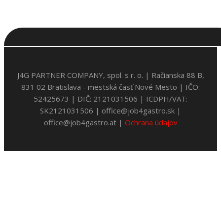
J4G PARTNER COMPANY, spol. s r. o. | Račianska 88 B,
831 02 Bratislava - mestská časť Nové Mesto | IČO:
52425673 | DIČ: 2121031506 | ICDPH/VAT:
SK2121031506 | office@job4gastro.sk |
office@job4gastro.at |
Ochrana údajov