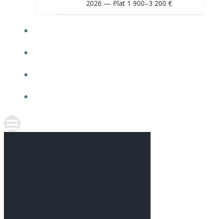
2026 — Plat 1 900–3 200 €
O NÁS
NAŠE RECENZIE
KARIÉRA
KONTAKT