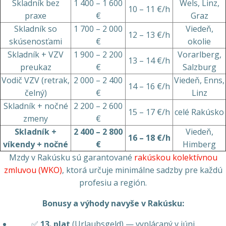
Skladník bez
1 400 – 1 600
Wels, Linz,
10 – 11 €/h
praxe
€
Graz
Skladník so
1 700 – 2 000
Viedeň,
12 – 13 €/h
skúsenosťami
€
okolie
Skladník + VZV
1 900 – 2 200
Vorarlberg,
13 – 14 €/h
preukaz
€
Salzburg
Vodič VZV (retrak,
2 000 – 2 400
Viedeň, Enns,
14 – 16 €/h
čelný)
€
Linz
Skladník + nočné
2 200 – 2 600
15 – 17 €/h
celé Rakúsko
zmeny
€
Skladník +
2 400 – 2 800
Viedeň,
16 – 18 €/h
víkendy + nočné
€
Himberg
Mzdy v Rakúsku sú garantované
rakúskou kolektívnou
zmluvou (WKO)
, ktorá určuje minimálne sadzby pre každú
profesiu a región.
Bonusy a výhody navyše v Rakúsku:
✅
13. plat
(Urlaubsgeld) — vyplácaný v júni