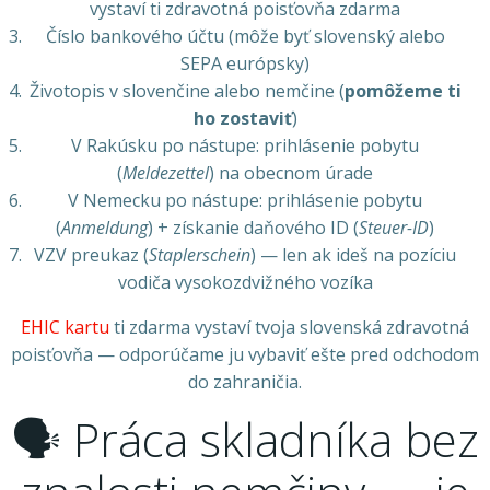
vystaví ti zdravotná poisťovňa zdarma
Číslo bankového účtu (môže byť slovenský alebo
SEPA európsky)
Životopis v slovenčine alebo nemčine (
pomôžeme ti
ho zostaviť
)
V Rakúsku po nástupe: prihlásenie pobytu
(
Meldezettel
) na obecnom úrade
V Nemecku po nástupe: prihlásenie pobytu
(
Anmeldung
) + získanie daňového ID (
Steuer-ID
)
VZV preukaz (
Staplerschein
) — len ak ideš na pozíciu
vodiča vysokozdvižného vozíka
EHIC kartu
ti zdarma vystaví tvoja slovenská zdravotná
poisťovňa — odporúčame ju vybaviť ešte pred odchodom
do zahraničia.
🗣️ Práca skladníka bez