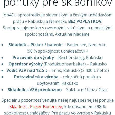
ponuky pre skladníkov
Job4EU sprostredkuje slovenským a českým uchádzačom
prácu v Rakúsku a Nemecku
BEZ POPLATKOV
.
Spolupracujeme len s overenými rakúskymi a nemeckými
spoločnosťami. Aktuálne hľadáme:
Skladník – Picker / balenie
– Bodensee, Nemecko
(98 % spokojnosť uchádzačov) ⭐
Pracovník do výroby
– Reichersberg, Rakúsko
Operátor výroby
(Produktionsarbeiter) – Rakúsko
Vodič VZV nad 12,5 t
– Enns, Rakúsko (2 400 € netto)
Potravinárska výroba
– celoročná ponuka s
ubytovaním, Rakúsko
Skladník s VZV preukazom
– Salzburg / Linz / Graz
Špeciálnu pozornosť venujte našej najúspešnejšej ponuke
Skladník – Picker Bodensee
, kde dosahujeme 98 %
spokojnosť uchádzačov. Pre prácu vo výrobe v Rakúsku