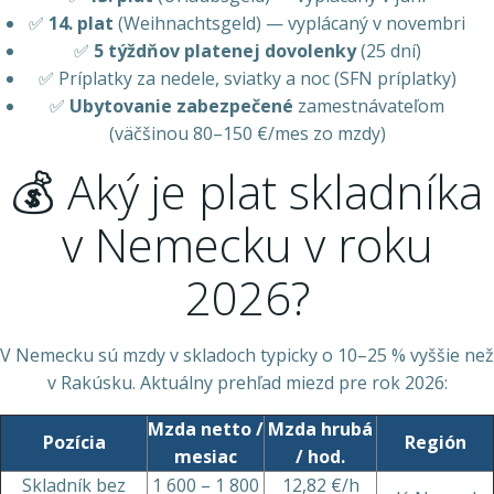
✅
14. plat
(Weihnachtsgeld) — vyplácaný v novembri
✅
5 týždňov platenej dovolenky
(25 dní)
✅ Príplatky za nedele, sviatky a noc (SFN príplatky)
✅
Ubytovanie zabezpečené
zamestnávateľom
(väčšinou 80–150 €/mes zo mzdy)
💰 Aký je plat skladníka
v Nemecku v roku
2026?
V Nemecku sú mzdy v skladoch typicky o 10–25 % vyššie než
v Rakúsku. Aktuálny prehľad miezd pre rok 2026:
Mzda netto /
Mzda hrubá
Pozícia
Región
mesiac
/ hod.
Skladník bez
1 600 – 1 800
12,82 €/h