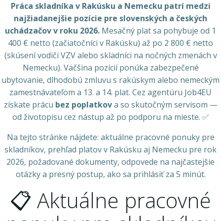
Práca skladníka v Rakúsku a Nemecku patrí medzi
najžiadanejšie pozície pre slovenských a českých
uchádzačov v roku 2026.
Mesačný plat sa pohybuje od 1
400 € netto (začiatočníci v Rakúsku) až po 2 800 € netto
(skúsení vodiči VZV alebo skladníci na nočných zmenách v
Nemecku). Väčšina pozícií ponúka zabezpečené
ubytovanie, dlhodobú zmluvu s rakúskym alebo nemeckým
zamestnávateľom a 13. a 14. plat. Cez agentúru Job4EU
získate prácu
bez poplatkov
a so skutočným servisom —
od životopisu cez nástup až po podporu na mieste. ✅
Na tejto stránke nájdete: aktuálne pracovné ponuky pre
skladníkov, prehľad platov v Rakúsku aj Nemecku pre rok
2026, požadované dokumenty, odpovede na najčastejšie
otázky a presný postup, ako sa prihlásiť za 5 minút.
📋 Aktuálne pracovné