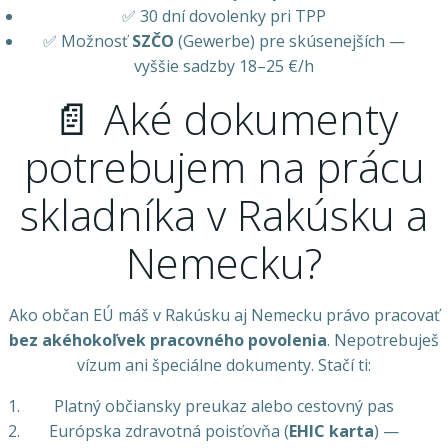
✅ 30 dní dovolenky pri TPP
✅ Možnosť
SZČO
(Gewerbe) pre skúsenejších —
vyššie sadzby 18–25 €/h
📄 Aké dokumenty
potrebujem na prácu
skladníka v Rakúsku a
Nemecku?
Ako občan EÚ máš v Rakúsku aj Nemecku právo pracovať
bez akéhokoľvek pracovného povolenia
. Nepotrebuješ
vízum ani špeciálne dokumenty. Stačí ti:
Platný občiansky preukaz alebo cestovný pas
Európska zdravotná poisťovňa (
EHIC karta
) —