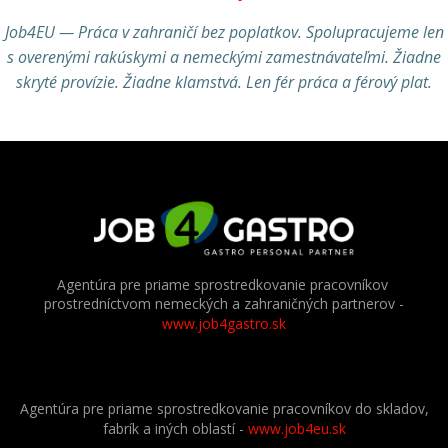
Job4EU — Práca v zahraničí bez poplatkov. Spolupracujeme len
s overenými rakúskymi a nemeckými zamestnávateľmi. Žiadne
skryté provízie. Žiadne klamstvá. Len fér práca a férový plat.
Agentúra pre priame sprostredkovanie pracovníkov
prostredníctvom nemeckých a zahraničných partnerov
-
www.job4gastro.sk
Agentúra pre priame sprostredkovanie pracovníkov do skladov,
fabrík a iných oblastí -
www.job4eu.sk