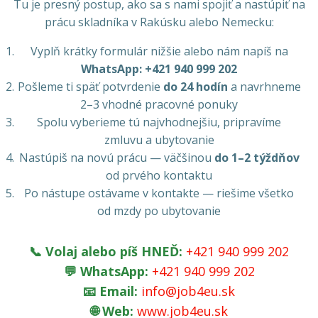
Tu je presný postup, ako sa s nami spojiť a nastúpiť na
prácu skladníka v Rakúsku alebo Nemecku:
Vyplň krátky formulár nižšie alebo nám napíš na
WhatsApp: +421 940 999 202
Pošleme ti späť potvrdenie
do 24 hodín
a navrhneme
2–3 vhodné pracovné ponuky
Spolu vyberieme tú najvhodnejšiu, pripravíme
zmluvu a ubytovanie
Nastúpiš na novú prácu — väčšinou
do 1–2 týždňov
od prvého kontaktu
Po nástupe ostávame v kontakte — riešime všetko
od mzdy po ubytovanie
📞 Volaj alebo píš HNEĎ:
+421 940 999 202
💬 WhatsApp:
+421 940 999 202
📧 Email:
info@job4eu.sk
🌐 Web:
www.job4eu.sk