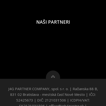
NAŠI PARTNERI
J4G PARTNER COMPANY, spol. s r. o. | Račianska 88 B,
831 02 Bratislava - mestská časť Nové Mesto | IČO:
52425673 | DIČ: 2121031506 | ICDPH/VAT:
SK2121031506 | office@job4gastro.sk |