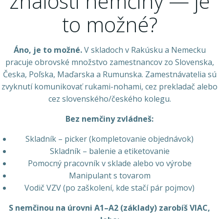
znalosti nemčiny — je
to možné?
Áno, je to možné.
V skladoch v Rakúsku a Nemecku
pracuje obrovské množstvo zamestnancov zo Slovenska,
Česka, Poľska, Maďarska a Rumunska. Zamestnávatelia sú
zvyknutí komunikovať rukami-nohami, cez prekladač alebo
cez slovenského/českého kolegu.
Bez nemčiny zvládneš:
Skladník – picker (kompletovanie objednávok)
Skladník – balenie a etiketovanie
Pomocný pracovník v sklade alebo vo výrobe
Manipulant s tovarom
Vodič VZV (po zaškolení, kde stačí pár pojmov)
S nemčinou na úrovni A1–A2 (základy) zarobíš VIAC,