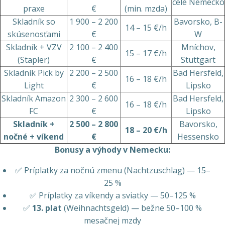
celé Nemecko
praxe
€
(min. mzda)
Skladník so
1 900 – 2 200
Bavorsko, B-
14 – 15 €/h
skúsenosťami
€
W
Skladník + VZV
2 100 – 2 400
Mníchov,
15 – 17 €/h
(Stapler)
€
Stuttgart
Skladník Pick by
2 200 – 2 500
Bad Hersfeld,
16 – 18 €/h
Light
€
Lipsko
Skladník Amazon
2 300 – 2 600
Bad Hersfeld,
16 – 18 €/h
FC
€
Lipsko
Skladník +
2 500 – 2 800
Bavorsko,
18 – 20 €/h
nočné + víkend
€
Hessensko
Bonusy a výhody v Nemecku:
✅ Príplatky za nočnú zmenu (Nachtzuschlag) — 15–
25 %
✅ Príplatky za víkendy a sviatky — 50–125 %
✅
13. plat
(Weihnachtsgeld) — bežne 50–100 %
mesačnej mzdy