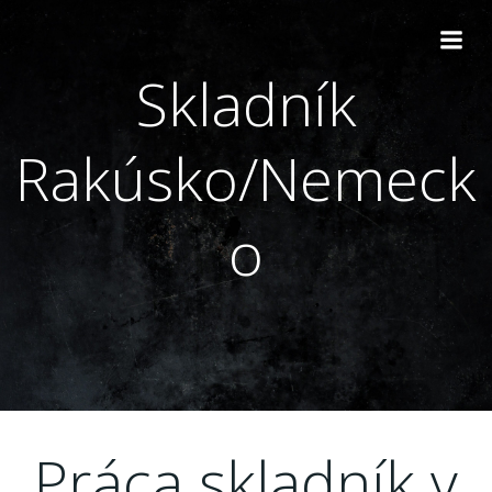
Skip
to
content
Skladník
Rakúsko/Nemeck
o
Práca skladník v