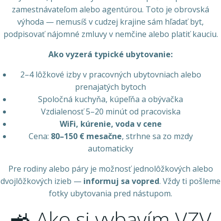
zamestnávateľom alebo agentúrou. Toto je obrovská
výhoda — nemusíš v cudzej krajine sám hľadať byt,
podpisovať nájomné zmluvy v nemčine alebo platiť kauciu.
Ako vyzerá typické ubytovanie:
2–4 lôžkové izby v pracovných ubytovniach alebo
prenajatých bytoch
Spoločná kuchyňa, kúpeľňa a obývačka
Vzdialenosť 5–20 minút od pracoviska
WiFi, kúrenie, voda v cene
Cena:
80–150 € mesačne
, strhne sa zo mzdy
automaticky
Pre rodiny alebo páry je možnosť jednolôžkových alebo
dvojlôžkových izieb —
informuj sa vopred
. Vždy ti pošleme
fotky ubytovania pred nástupom.
🚜 Ako si vybavím VZV