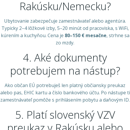
Rakúsku/Nemecku?
Ubytovanie zabezpečuje zamestnávateľ alebo agentúra.
Typicky 2–4 lôžkové izby, 5–20 minút od pracoviska, s WiFi,
kúrením a kuchyňou. Cena je
80–150 € mesačne
, strhne sa
zo mzdy.
4. Aké dokumenty
potrebujem na nástup?
Ako občan EÚ potrebuješ len platný občiansky preukaz
alebo pas, EHIC kartu a číslo bankového účtu. Po nástupe ti
zamestnávateľ pomôže s prihlásením pobytu a daňovým ID.
5. Platí slovenský VZV
preukaz v Rakúsku alebo