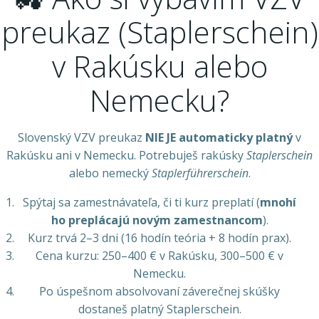
preukaz (Staplerschein)
v Rakúsku alebo
Nemecku?
Slovenský VZV preukaz
NIE JE automaticky platný
v
Rakúsku ani v Nemecku. Potrebuješ rakúsky
Staplerschein
alebo nemecký
Staplerführerschein
.
Spýtaj sa zamestnávateľa, či ti kurz preplatí (
mnohí
ho preplácajú novým zamestnancom
).
Kurz trvá 2–3 dni (16 hodín teória + 8 hodín prax).
Cena kurzu: 250–400 € v Rakúsku, 300–500 € v
Nemecku.
Po úspešnom absolvovaní záverečnej skúšky
dostaneš platný Staplerschein.