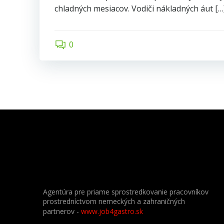
chladných mesiacov. Vodiči nákladných áut […
0
Agentúra pre priame sprostredkovanie pracovníkov
prostredníctvom nemeckých a zahraničných
partnerov
-
www.job4gastro.sk