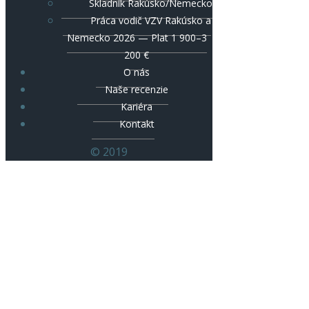
Skladník Rakúsko/Nemecko
Práca vodič VZV Rakúsko a
Nemecko 2026 — Plat 1 900–3
200 €
O nás
Naše recenzie
Kariéra
Kontakt
© 2019
Kuchárske pozície – ako to vyzerá
v hotelovej profi kuchyni ?