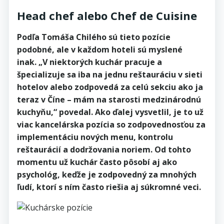
Head chef alebo Chef de Cuisine
Podľa Tomáša Chilého sú tieto pozície
podobné, ale v každom hoteli sú myslené
inak. „V niektorých kuchár pracuje a
špecializuje sa iba na jednu reštauráciu v sieti
hotelov alebo zodpovedá za celú sekciu ako ja
teraz v Číne – mám na starosti medzinárodnú
kuchyňu,“ povedal. Ako ďalej vysvetlil, je to už
viac kancelárska pozícia so zodpovednosťou za
implementáciu nových menu, kontrolu
reštaurácií a dodržovania noriem. Od tohto
momentu už kuchár často pôsobí aj ako
psychológ, keďže je zodpovedný za mnohých
ľudí, ktorí s ním často riešia aj súkromné veci.