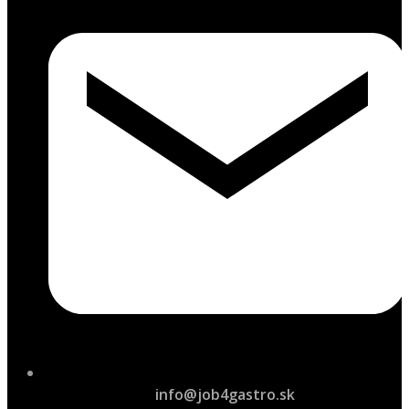
info@job4gastro.sk