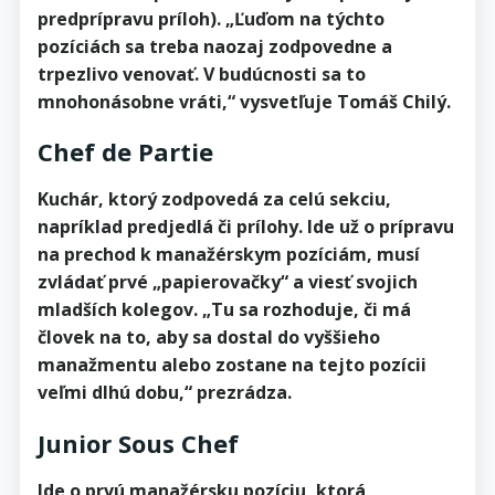
predprípravu príloh). „Ľuďom na týchto
pozíciách sa treba naozaj zodpovedne a
trpezlivo venovať. V budúcnosti sa to
mnohonásobne vráti,“ vysvetľuje Tomáš Chilý.
Chef de Partie
Kuchár, ktorý zodpovedá za celú sekciu,
napríklad predjedlá či prílohy. Ide už o prípravu
na prechod k manažérskym pozíciám, musí
zvládať prvé „papierovačky“ a viesť svojich
mladších kolegov. „Tu sa rozhoduje, či má
človek na to, aby sa dostal do vyššieho
manažmentu alebo zostane na tejto pozícii
veľmi dlhú dobu,“ prezrádza.
Junior Sous Chef
Ide o prvú manažérsku pozíciu, ktorá