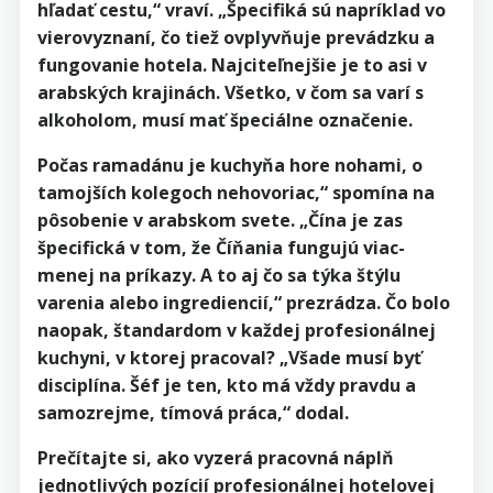
hľadať cestu,“ vraví. „Špecifiká sú napríklad vo
vierovyznaní, čo tiež ovplyvňuje prevádzku a
fungovanie hotela. Najciteľnejšie je to asi v
arabských krajinách. Všetko, v čom sa varí s
alkoholom, musí mať špeciálne označenie.
Počas ramadánu je kuchyňa hore nohami, o
tamojších kolegoch nehovoriac,“ spomína na
pôsobenie v arabskom svete. „Čína je zas
špecifická v tom, že Číňania fungujú viac-
menej na príkazy. A to aj čo sa týka štýlu
varenia alebo ingrediencií,“ prezrádza. Čo bolo
naopak, štandardom v každej profesionálnej
kuchyni, v ktorej pracoval? „Všade musí byť
disciplína. Šéf je ten, kto má vždy pravdu a
samozrejme, tímová práca,“ dodal.
Prečítajte si, ako vyzerá pracovná náplň
jednotlivých pozícií profesionálnej hotelovej