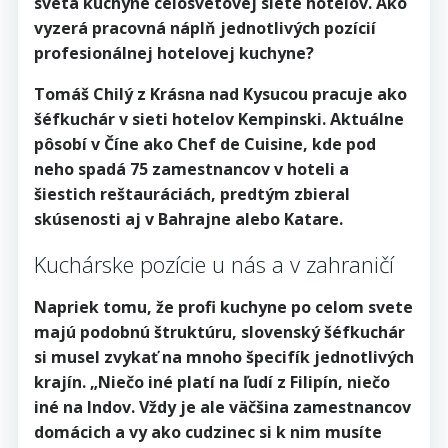
sveta kuchyne celosvetovej siete hotelov. Ako
vyzerá pracovná náplň jednotlivých pozícií
profesionálnej hotelovej kuchyne?
Tomáš Chilý z Krásna nad Kysucou pracuje ako
šéfkuchár v sieti hotelov Kempinski. Aktuálne
pôsobí v Číne ako Chef de Cuisine, kde pod
neho spadá 75 zamestnancov v hoteli a
šiestich reštauráciách, predtým zbieral
skúsenosti aj v Bahrajne alebo Katare.
Kuchárske pozície u nás a v zahraničí
Napriek tomu, že profi kuchyne po celom svete
majú podobnú štruktúru, slovenský šéfkuchár
si musel zvykať na mnoho špecifík jednotlivých
krajín. „Niečo iné platí na ľudí z Filipín, niečo
iné na Indov. Vždy je ale väčšina zamestnancov
domácich a vy ako cudzinec si k nim musíte