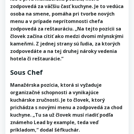
zodpovedá za väčšiu časť kuchyne. Je to vedúca
osoba na smene, pomáha pri tvorbe nových
menu a v prípade neprítomnosti chefa
zodpovedá za reštauráciu. „Na tejto pozícii sa
človek začína cítiť ako medzi dvomi mlynskými
kameňmi. Z jednej strany sú ľudia, za ktorých
zodpovedáte a na tej druhej nároky vedenia
hotela či reštaurácie.“
Sous Chef
Manažérska pozícia, ktorá si vyžaduje
organizačné schopnosti a vynikajúce
kuchárske zručnosti. Je to človek, ktorý
prichádza s novými menu a zodpovedá za chod
kuchyne. „Tu sa už človek musí riadiť podľa
známeho Lead by example, teda veď
príkladom,“ dodal šéfkuchár.