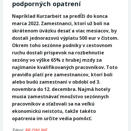
podporných opatrení
Napríklad Kurzarbeit sa predĺži do konca
marca 2022. Zamestnanci, ktorí už boli na
skrátenom úväzku desať a viac mesiacov, by
dostali jednorazovú výplatu 500 eur v čistom.
Okrem toho sezónne podniky v cestovnom
ruchu dostali príspevok na rozbehnutie
sezóny vo výške 65% z hrubej mzdy za
najímanie kvalifikovaných pracovníkov. Toto
pravidlo platí pre zamestnancov, ktorí boli
alebo budú zamestnaní v období od 3.
novembra do 12. decembra. Najmä hotely
musia zamestnávať množstvo sezónnych
pracovníkov a sťažovali sa na veľkú
ekonomickú neistotu, takže takéto
opatrenia im určite vedia pomôcť.
Zdroj:
RP ONLINE