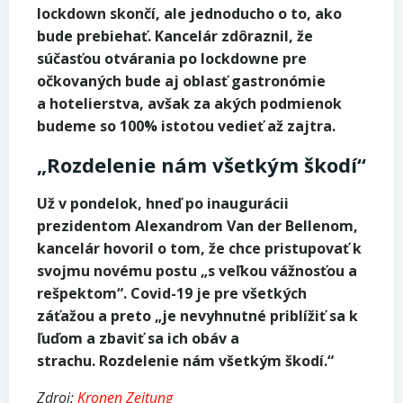
lockdown skončí, ale jednoducho o to, ako
bude prebiehať. Kancelár zdôraznil, že
súčasťou otvárania po lockdowne pre
očkovaných bude aj oblasť gastronómie
a hotelierstva, avšak za akých podmienok
budeme so 100% istotou vedieť až zajtra.
„Rozdelenie nám všetkým škodí“
Už v pondelok, hneď po inaugurácii
prezidentom Alexandrom Van der Bellenom,
kancelár hovoril o tom, že chce pristupovať k
svojmu novému postu „s veľkou vážnosťou a
rešpektom“. Covid-19 je pre všetkých
záťažou a preto „je nevyhnutné priblížiť sa k
ľuďom a zbaviť sa ich obáv a
strachu. Rozdelenie nám všetkým škodí.“
Zdroj:
Kronen Zeitung