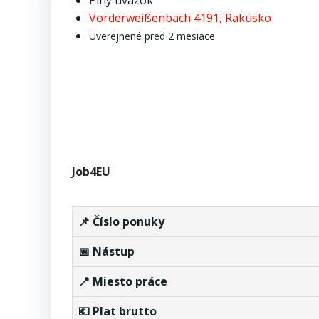
Plný úväzok
Vorderweißenbach 4191, Rakúsko
Uverejnené pred 2 mesiace
Job4EU
📌 Číslo ponuky
📅 Nástup
📍 Miesto práce
💶 Plat brutto