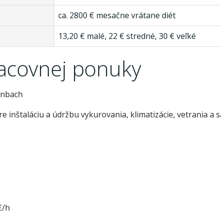
ca. 2800 € mesačne vrátane diét
13,20 € malé, 22 € stredné, 30 € veľké
racovnej ponuky
enbach
nštaláciu a údržbu vykurovania, klimatizácie, vetrania a s
€/h