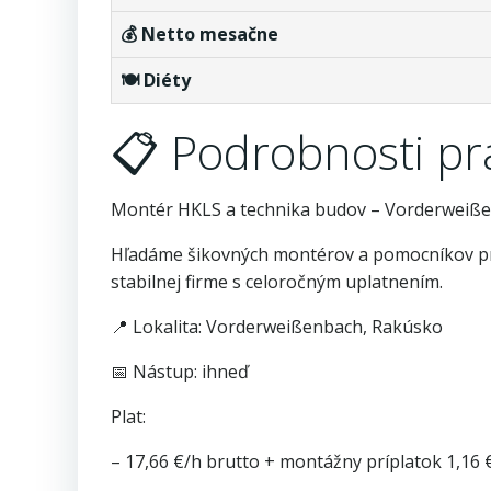
💰 Netto mesačne
🍽️ Diéty
📋 Podrobnosti p
Montér HKLS a technika budov – Vorderweiß
Hľadáme šikovných montérov a pomocníkov pre i
stabilnej firme s celoročným uplatnením.
📍 Lokalita: Vorderweißenbach, Rakúsko
📅 Nástup: ihneď
Plat:
– 17,66 €/h brutto + montážny príplatok 1,16 