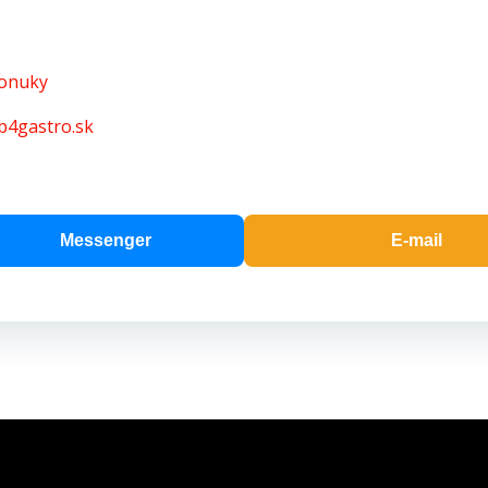
ponuky
b4gastro.sk
Messenger
E-mail