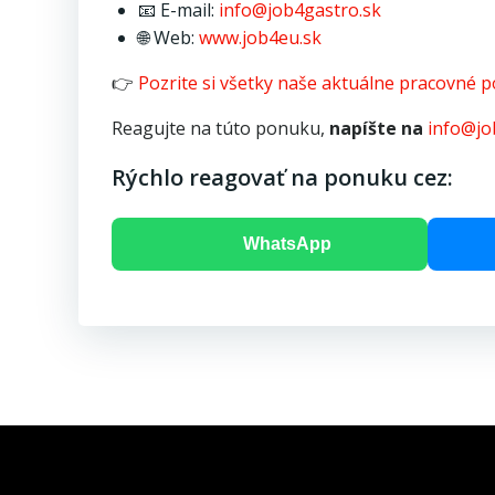
📧 E-mail:
info@job4gastro.sk
🌐 Web:
www.job4eu.sk
👉
Pozrite si všetky naše aktuálne pracovné 
Reagujte na túto ponuku,
napíšte na
info@jo
Rýchlo reagovať na ponuku cez:
WhatsApp