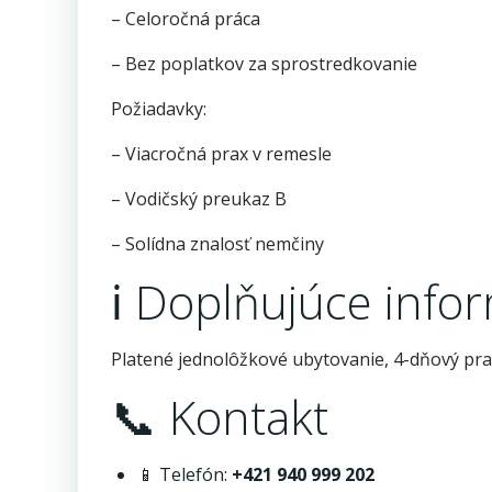
– Celoročná práca
– Bez poplatkov za sprostredkovanie
Požiadavky:
– Viacročná prax v remesle
– Vodičský preukaz B
– Solídna znalosť nemčiny
ℹ️ Doplňujúce info
Platené jednolôžkové ubytovanie, 4-dňový pra
📞 Kontakt
📱 Telefón:
+421 940 999 202