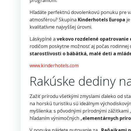
programom.
Hľadáte perfektnú dovolenkovú ponuku pre vaš
atmosférou? Skupina
Kinderhotels Europa
je
kvalitatívne najvyššej úrovni.
Láskyplné a
vekovo rozdelené opatrovanie 
rodičom poskytne možnosť aj počas rodinnej do
starostlivosti o bábätká, malé deti a mlád
www.kinderhotels.com
Rakúske dediny na
Zažiť prírodu všetkými zmyslami ďaleko od st
na horskú turistiku sú ideálnym východiskovým
myšlienka: s pôvodnými prírodnými zážitkami 
hľadaním výnimočných „
elementárnych príro
V ponuke nájdete putovanie za
„Raňajkami n