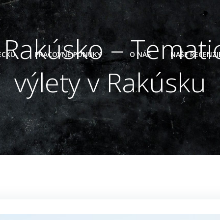
 Rakúsko – Temati
ECKU
PRACOVNÉ PONUKY
O NÁS
NAŠE RECENZI
výlety v Rakúsku