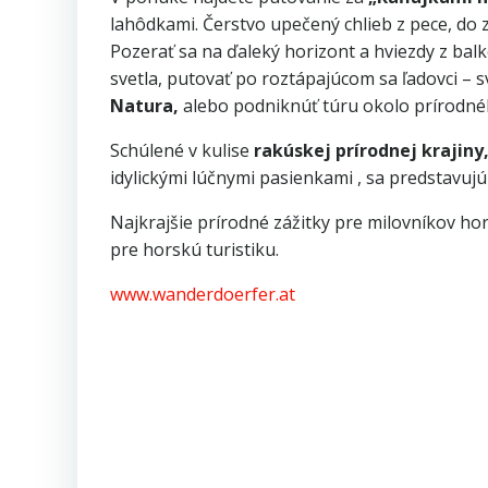
lahôdkami. Čerstvo upečený chlieb z pece, do 
Pozerať sa na ďaleký horizont a hviezdy z bal
svetla, putovať po roztápajúcom sa ľadovci –
Natura,
alebo podniknúť túru okolo prírodnéh
Schúlené v kulise
rakúskej prírodnej krajiny
idylickými lúčnymi pasienkami , sa predstavuj
Najkrajšie prírodné zážitky pre milovníkov ho
pre horskú turistiku.
www.wanderdoerfer.at