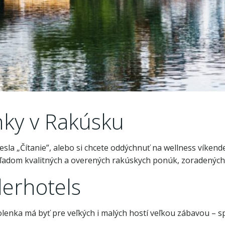
nky v Rakúsku
hesla „Čítanie”, alebo si chcete oddýchnuť na wellness víkend
 ohľadom kvalitných a overených rakúskych ponúk, zoradenýc
derhotels
olenka má byť pre veľkých i malých hostí veľkou zábavou – s