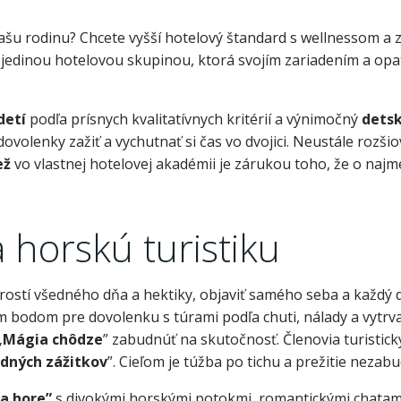
u rodinu? Chcete vyšší hotelový štandard s wellnessom a z
 jedinou hotelovou skupinou, ktorá svojím zariadením a op
detí
podľa prísnych kvalitatívnych kritérií a výnimočný
dets
volenky zažiť a vychutnať si čas vo dvojici. Neustále rozš
ež
vo vlastnej hotelovej akadémii je zárukou toho, že o najm
 horskú turistiku
arostí všedného dňa a hektiky, objaviť samého seba a každý 
 bodom pre dovolenku s túrami podľa chuti, nálady a vytrva
„
Mágia chôdze
” zabudnúť na skutočnosť. Členovia turistic
dných zážitkov
”. Cieľom je túžba po tichu a prežitie neza
a hore”
s divokými horskými potokmi, romantickými chatam