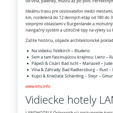
od vína, pálenky, muštu až po pivo. Perfektný
Ideálnu trasu pre cestovateľov medzi mestami
km, rozdelená do 12 denných etáp od 180 do 35
stepnými oblasťami v Burgenlande a mohutn
navigačný systém a užitočné tipy na výlety sú 
Zažite históriu, objavte architektonické pokl
Na vidieku: Feldkirch – Bludenz
Sem a tam fascinujúcou krajinou: Lienz – Ra
Pápeži & Cisári: Bad Ischl – Mariazell – Ju
Vína & Záhrady: Bad Radkersburg – Rust –
Kupci & Kniežatá: Schärding – Steyr – Gm
www.khs.info
Vidiecke hotely 
LANDHOTELS Österreich sú zoskupením typickýc