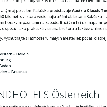
m darčekom pre objaviteľov miest sú naše
darčekové poukáž
, a tým aj po celom Rakúsku predstavuje
Austria Classic To
0 kilometrov, ktorá vedie najkrajšími oblasťami Rakúska – z
ými horskými pásmami na západe.
Brožúra trás
s mapami, p
k dispozícii ako praktická viazaná brožúra a taktiež online n
ady, vychutnajte si atmosféru malých mestečiek počas krátkej
dstadt – Hallein
denburg
 Baden
unden – Braunau
LANDHOTELS Österreich
h rodinných rakúskych hotelov 3- až 4- hviezdičkovej kate