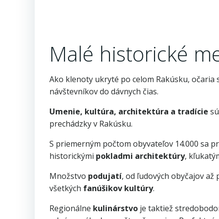
Malé historické m
Ako klenoty ukryté po celom Rakúsku, očaria
návštevníkov do dávnych čias.
Umenie, kultúra, architektúra a tradície
sú
prechádzky v Rakúsku.
S priemerným počtom obyvateľov 14.000 sa pr
historickými
pokladmi architektúry
, kľukatý
Množstvo
podujatí
, od ľudových obyčajov až 
všetkých
fanúšikov kultúry
.
Regionálne
kulinárstvo
je taktiež stredobodo