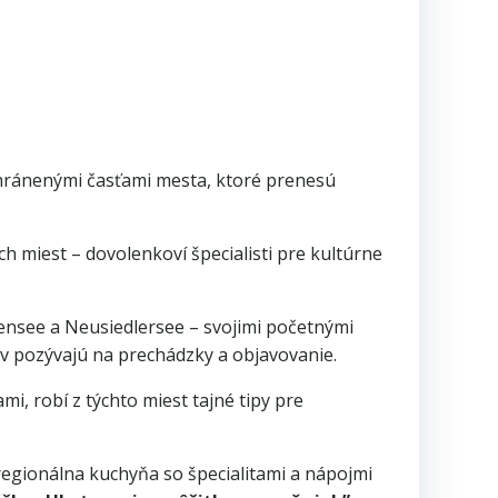
hránenými časťami mesta, ktoré prenesú
h miest – dovolenkoví špecialisti pre kultúrne
ensee a Neusiedlersee – svojimi početnými
ov pozývajú na prechádzky a objavovanie.
i, robí z týchto miest tajné tipy pre
 regionálna kuchyňa so špecialitami a nápojmi