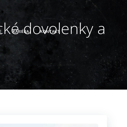
cké dovolenky a
E
KARIÉRA
KONTAKT