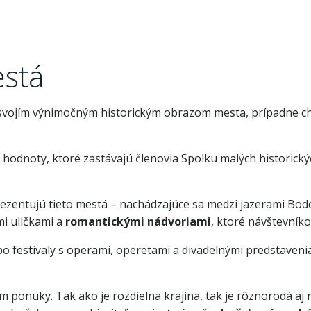
está
 svojím výnimočným historickým obrazom mesta, prípadne c
 hodnoty, ktoré zastávajú členovia Spolku malých historickýc
ezentujú tieto mestá – nachádzajúce sa medzi jazerami Bod
mi uličkami a
romantickými nádvoriami
, ktoré návštevník
po festivaly s operami, operetami a divadelnými predstaveniam
m ponuky. Tak ako je rozdielna krajina, tak je rôznorodá aj