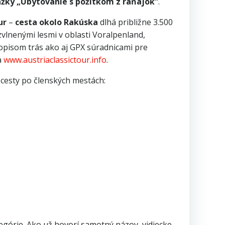
ky „Ubytovanie s pôžitkom z raňajok”
.
ur
–
cesta okolo Rakúska
dlhá približne 3.500
vlnenými lesmi v oblasti Voralpenland,
opisom trás ako aj GPX súradnicami pre
a
www.austriaclassictour.info
.
 cesty po členských mestách:
górie. Ako už hovorí samotný názov, vidiecke,