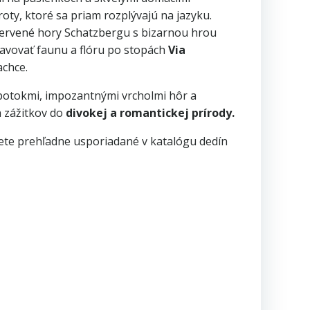
oty, ktoré sa priam rozplývajú na jazyku.
ervené hory Schatzbergu s bizarnou hrou
avovať faunu a flóru po stopách
Via
achce.
 potokmi, impozantnými vrcholmi hôr a
a zážitkov do
divokej a romantickej prírody.
jdete prehľadne usporiadané v katalógu dedín