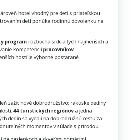
ároveň hotel vhodný pre deti s priateľskou
atrovaním detí ponúka rodinnú dovolenku na
ký program
rozbúcha srdcia tých najmenších a
iovanie kompetencií
pracovníkov
enších hostí je výborne postarané.
deň zažiť nové dobrodružstvo: rakúske dediny
losti.
44 turistických regiónov
a jedna
kých dedín sa vydali na dobrodružnú cestu za
budnuteľných momentov v súlade s prírodou.
i na pasienkoch a skvelými domácimi